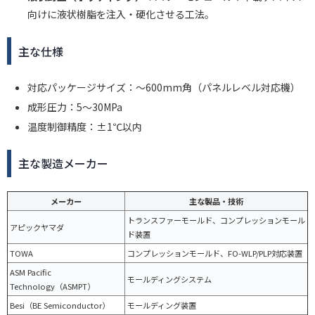
向けに液状樹脂を注入・硬化させる工法。
主な仕様
対応パッケージサイズ：〜600mm角（パネルレベル対応機）
成形圧力：5〜30MPa
温度制御精度：±1℃以内
主な製造メーカー
メーカー
主な製品・技術
トランスファーモールド、コンプレッションモール
アピックヤマダ
ド装置
TOWA
コンプレッションモールド、FO-WLP/PLP対応装置
ASM Pacific
モールディングシステム
Technology（ASMPT）
Besi（BE Semiconductor）
モールディング装置