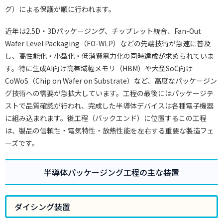
グ）による保護が順に行われます。
近年は2.5D・3Dパッケージング、チップレット統合、Fan-Out
Wafer Level Packaging（FO-WLP）などの先端技術が急速に普及
し、高性能化・小型化・低消費電力化の同時達成が求められていま
す。特に生成AI向け高帯域幅メモリ（HBM）や大型SoC向け
CoWoS（Chip on Wafer on Substrate）など、高度なパッケージン
グ技術への需要が急拡大しています。工程の最後にはパッケージテ
ストで品質確認が行われ、完成した半導体デバイスは各種電子機器
に組み込まれます。後工程（バックエンド）に位置するこの工程
は、製品の信頼性・電気特性・放熱性能を左右する重要な製造フェ
ーズです。
半導体パッケージング工程の主な装置
ダイシング装置