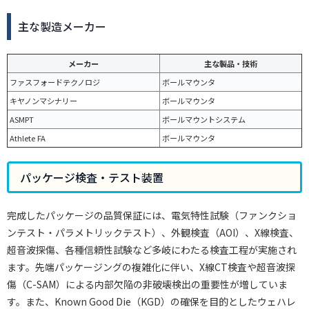
主な製造メーカー
メーカー
主な製品・技術
ファスフォードテクノロジ
ボールマウンタ
キヤノンマシナリー
ボールマウンタ
ASMPT
ボールマウントシステム
Athlete FA
ボールマウンタ
パッケージ検査・テスト装置
完成したパッケージの品質保証には、電気特性試験（ファンクショ
ンテスト・パラメトリックテスト）、外観検査（AOI）、X線検査、
超音波探傷、各種信頼性試験など多岐にわたる検査工程が実施され
ます。先端パッケージングの複雑化に伴い、X線CT検査や超音波探
傷（C-SAM）による内部欠陥の非破壊検出の重要性が増していま
す。また、Known Good Die（KGD）の確保を目的としたウェハレ