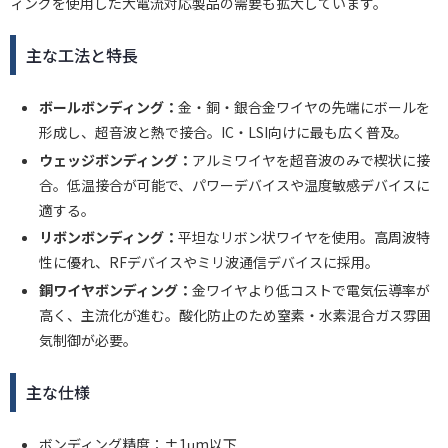
ィングを使用した大電流対応製品の需要も拡大しています。
主な工法と特長
ボールボンディング：
金・銅・銀合金ワイヤの先端にボールを
形成し、超音波と熱で接合。IC・LSI向けに最も広く普及。
ウェッジボンディング：
アルミワイヤを超音波のみで楔状に接
合。低温接合が可能で、パワーデバイスや温度敏感デバイスに
適する。
リボンボンディング：
平坦なリボン状ワイヤを使用。高周波特
性に優れ、RFデバイスやミリ波通信デバイスに採用。
銅ワイヤボンディング：
金ワイヤより低コストで電気伝導率が
高く、主流化が進む。酸化防止のため窒素・水素混合ガス雰囲
気制御が必要。
主な仕様
ボンディング精度：±1μm以下