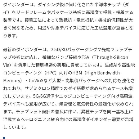
ダイボンダーは、ダイシング後に個片化された半導体チップ（ダ
イ）をリードフレームやパッケージ基板に高精度で搭載・接着する
装置です。接着工法によって熱抵抗・電気抵抗・機械的信頼性が大
きく異なるため、用途や対象デバイスに応じた工法選定が重要とな
ります。
最新のダイボンダーは、2.5D/3Dパッケージングや先端フリップチ
ップ技術に対応し、微細なバンプ接続やTSV（Through-Silicon
Via）を活用した積層構造の実現に貢献しています。生成AIや高性能
コンピューティング（HPC）向けのHBM（High Bandwidth
Memory）・CoWoSなど大型・高集積パッケージへの対応も強化さ
れており、サブミクロン精度でのダイ搭載が求められるケースも増
加しています。5G/6G通信やエッジコンピューティング向け高周波
デバイスへも適用が広がり、熱管理と電気特性の最適化が求められ
ます。チップレット設計の普及に伴い、異種チップを同一基板上に
混載するヘテロジニアス統合向けの高精度ダイボンダー需要が急増
しています。