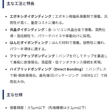
主な工法と特長
エポキシダイボンディング：
エポキシ樹脂系接着剤で接着。汎
用性が高く、量産コストに優れる。
共晶ダイボンディング：
金-シリコン共晶合金で接着。高熱伝
導・高信頼性で、パワーデバイスや車載向けに採用。
はんだダイボンディング：
はんだ材料で接着。放熱性に優れ、
パワー半導体に適する。
フリップチップボンディング：
バンプを介してチップを裏返し
て基板に直接接合。高密度・低インダクタンス接続を実現。
ハイブリッドボンディング（Direct Bonding）：
バンプレス
で銅-銅直接接合。最先端3Dパッケージング（HBMなど）で採
用拡大中。
主な仕様
接着精度：±5μm以下（先端機種は±1μm以下）