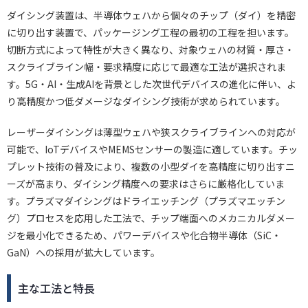
ダイシング装置は、半導体ウェハから個々のチップ（ダイ）を精密
に切り出す装置で、パッケージング工程の最初の工程を担います。
切断方式によって特性が大きく異なり、対象ウェハの材質・厚さ・
スクライブライン幅・要求精度に応じて最適な工法が選択されま
す。5G・AI・生成AIを背景とした次世代デバイスの進化に伴い、よ
り高精度かつ低ダメージなダイシング技術が求められています。
レーザーダイシングは薄型ウェハや狭スクライブラインへの対応が
可能で、IoTデバイスやMEMSセンサーの製造に適しています。チッ
プレット技術の普及により、複数の小型ダイを高精度に切り出すニ
ーズが高まり、ダイシング精度への要求はさらに厳格化していま
す。プラズマダイシングはドライエッチング（プラズマエッチン
グ）プロセスを応用した工法で、チップ端面へのメカニカルダメー
ジを最小化できるため、パワーデバイスや化合物半導体（SiC・
GaN）への採用が拡大しています。
主な工法と特長