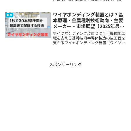
年、半導体業界は大きな転換期を迎えてい
ます。日本企業Rapidusが国内初のEUV露
光装置を導入し、世界最先端の半導体製...
ワイヤボンディング装置とは？基
装置
本原理・金属種別技術動向・主要
メーカー・市場展望【2025年最新
版】
ワイヤボンディング装置とは？半導体後工
程を支える基幹技術半導体製造の後工程を
支えるワイヤボンディング装置（ワイヤボ
ンダ）は、5G・IoT・AI・EVの普及ととも
にその重要性をさらに高めています。本記
事では、ワイヤボンディング装置の基本原
理・...
スポンサーリンク