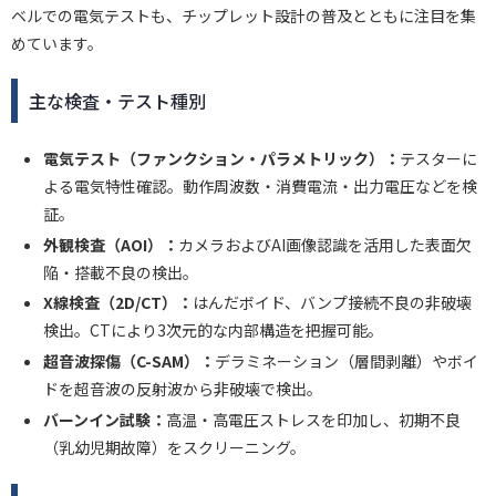
ベルでの電気テストも、チップレット設計の普及とともに注目を集
めています。
主な検査・テスト種別
電気テスト（ファンクション・パラメトリック）：
テスターに
よる電気特性確認。動作周波数・消費電流・出力電圧などを検
証。
外観検査（AOI）：
カメラおよびAI画像認識を活用した表面欠
陥・搭載不良の検出。
X線検査（2D/CT）：
はんだボイド、バンプ接続不良の非破壊
検出。CTにより3次元的な内部構造を把握可能。
超音波探傷（C-SAM）：
デラミネーション（層間剥離）やボイ
ドを超音波の反射波から非破壊で検出。
バーンイン試験：
高温・高電圧ストレスを印加し、初期不良
（乳幼児期故障）をスクリーニング。