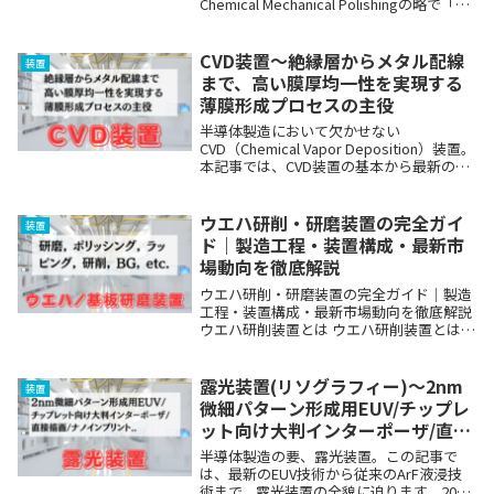
Chemical Mechanical Polishingの略で「化
学的機械的研磨」と呼ばれる工程です。こ
の工程は、平坦化（Planarization）とも呼
ばれ...
CVD装置〜絶縁層からメタル配線
装置
まで、高い膜厚均一性を実現する
薄膜形成プロセスの主役
半導体製造において欠かせない
CVD（Chemical Vapor Deposition）装置。
本記事では、CVD装置の基本から最新のト
レンド、市場動向まで、包括的に解説しま
す。半導体業界に携わる方々や、技術動向
に興味のある方必見の内容です。...
ウエハ研削・研磨装置の完全ガイ
装置
ド｜製造工程・装置構成・最新市
場動向を徹底解説
ウエハ研削・研磨装置の完全ガイド｜製造
工程・装置構成・最新市場動向を徹底解説
ウエハ研削装置とは ウエハ研削装置とは、
ウエハを機械的に削ることで、平坦化・鏡
面加工・薄化を実現する装置です。 シリコ
ンウェハの製造工程における「研削工程
露光装置(リソグラフィー)～2nm
装置
（Grin...
微細パターン形成用EUV/チップレ
ット向け大判インターポーザ/直接
描画/ナノインプリント..多様なニ
半導体製造の要、露光装置。この記事で
ーズに応える
は、最新のEUV技術から従来のArF液浸技
術まで、露光装置の全貌に迫ります。2024