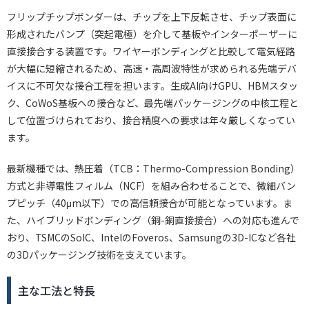
フリップチップボンダーは、チップを上下反転させ、チップ表面に
形成されたバンプ（突起電極）を介して基板やインターポーザーに
直接接合する装置です。ワイヤーボンディングと比較して電気経路
が大幅に短縮されるため、高速・高周波特性が求められる先端デバ
イスに不可欠な接合工程を担います。生成AI向けGPU、HBMスタッ
ク、CoWoS基板への接合など、最先端パッケージングの中核工程と
して位置づけられており、接合精度への要求は年々厳しくなってい
ます。
最新機種では、熱圧着（TCB：Thermo-Compression Bonding）
方式と非導電性フィルム（NCF）を組み合わせることで、微細バン
プピッチ（40μm以下）での高信頼接合が可能となっています。ま
た、ハイブリッドボンディング（銅-銅直接接合）への対応も進んで
おり、TSMCのSoIC、IntelのFoveros、Samsungの3D-ICなど各社
の3Dパッケージング技術を支えています。
主な工法と特長