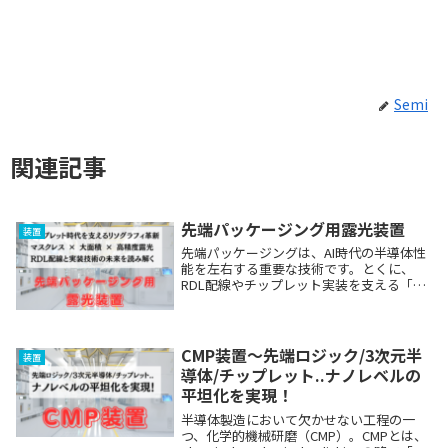
Semi
関連記事
先端パッケージング用露光装置
装置
先端パッケージングは、AI時代の半導体性
能を左右する重要な技術です。とくに、
RDL配線やチップレット実装を支える「先
端パッケージング用露光装置」は、各社が
急速に開発競争を進めている分野です。マ
スクレス露光、デジタルリソグラフィ、大
フィールド...
CMP装置〜先端ロジック/3次元半
装置
導体/チップレット..ナノレベルの
平坦化を実現！
半導体製造において欠かせない工程の一
つ、化学的機械研磨（CMP）。CMPとは、