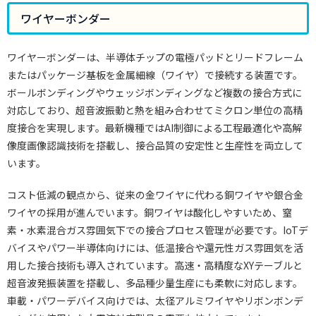
ワイヤーボンダー
ワイヤーボンダーは、半導体チップの電極パッドとリードフレーム
またはパッケージ基板を金属細線（ワイヤ）で接続する装置です。
ボールボンディングやウェッジボンディングなど複数の接合方式に
対応しており、超音波振動と熱を組み合わせてミクロン単位の高精
度接合を実現します。最新機種ではAI制御による工程最適化や高解
像度画像認識技術を搭載し、接合品質の安定性と生産性を両立して
います。
コスト低減の観点から、従来の金ワイヤに代わる銅ワイヤや銀合金
ワイヤの採用が進んでいます。銅ワイヤは酸化しやすいため、窒
素・水素混合ガス雰囲気下での接合プロセス管理が必要です。IoTデ
バイスやパワー半導体向けには、低温接合や還元性ガス雰囲気を活
用した接合技術も導入されています。高速・高精度なXYテーブルと
超音波発振装置を搭載し、多品種少量生産にも柔軟に対応します。
車載・パワーデバイス向けでは、太径アルミワイヤやリボンボンデ