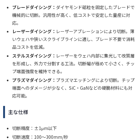
ブレードダイシング：
ダイヤモンド砥粒を固定したブレードで
機械的に切断。汎用性が高く、低コストで安定した量産に対
応。
レーザーダイシング：
レーザーアブレーションにより切断。薄
いウェハや狭いスクライブラインに適し、ブレード不要で消耗
品コストを低減。
ステルスダイシング：
レーザーをウェハ内部に集光して改質層
を形成し、外力で分割する工法。切断幅が極めて小さく、チッ
プ端面強度を維持できる。
プラズマダイシング：
プラズマエッチングにより切断。チップ
端面へのダメージが少なく、SiC・GaNなどの硬脆材料にも対
応可能。
主な仕様
切断精度：±1μm以下
切断速度：100〜300mm/秒