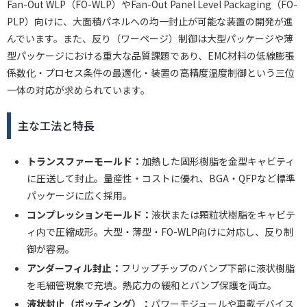
Fan-Out WLP（FO-WLP）やFan-Out Panel Level Packaging（FO-
PLP）向けに、大面積パネルへの均一封止が可能な装置の開発が進
んでいます。また、反り（ワーページ）制御は大型パッケージや薄
型パッケージにおける重大な品質課題であり、EMC材料の低線膨張
係数化・プロセス条件の最適化・装置の高精度温度制御という三位
一体の対応が求められています。
主な工法と特長
トランスファーモールド：
加熱した固形樹脂を金型キャビティ
に圧送して封止。量産性・コストに優れ、BGA・QFPなど標準
パッケージに広く採用。
コンプレッションモールド：
液状または顆粒状樹脂をキャビテ
ィ内で圧縮成形。大型・薄型・FO-WLP向けに対応し、反り制
御が容易。
アンダーフィル封止：
フリップチップのバンプ下部に液状樹脂
を毛細管現象で充填。熱応力の緩和とバンプ保護を両立。
液状封止（ポッティング）：
パワーモジュールや車載デバイス