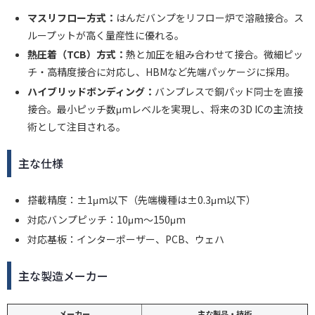
マスリフロー方式：
はんだバンプをリフロー炉で溶融接合。ス
ループットが高く量産性に優れる。
熱圧着（TCB）方式：
熱と加圧を組み合わせて接合。微細ピッ
チ・高精度接合に対応し、HBMなど先端パッケージに採用。
ハイブリッドボンディング：
バンプレスで銅パッド同士を直接
接合。最小ピッチ数μmレベルを実現し、将来の3D ICの主流技
術として注目される。
主な仕様
搭載精度：±1μm以下（先端機種は±0.3μm以下）
対応バンプピッチ：10μm〜150μm
対応基板：インターポーザー、PCB、ウェハ
主な製造メーカー
メーカー
主な製品・技術