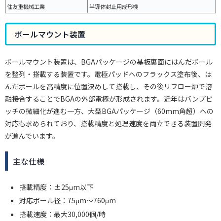
住友重機械工業
半導体封止用成形機
ボールマウント装置
ボールマウント装置は、BGAパッケージの基板裏面にはんだボール
を整列・搭載する装置です。電極パッドへのフラックス塗布後、は
んだボールを高精度に位置決めして搭載し、その後リフロー炉で溶
融接合することでBGAの外部電極が形成されます。近年はバンプピ
ッチの微細化が進む一方、大型BGAパッケージ（60mm角超）への
対応も求められており、搭載精度と処理速度を両立できる装置開発
が進んでいます。
主な仕様
搭載精度：±25μm以下
対応ボール径：75μm〜760μm
搭載速度：最大30,000個/時