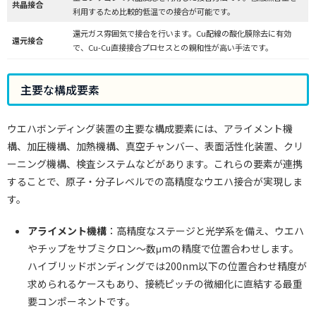
共晶接合
利用するため比較的低温での接合が可能です。
還元ガス雰囲気で接合を行います。Cu配線の酸化膜除去に有効
還元接合
で、Cu-Cu直接接合プロセスとの親和性が高い手法です。
主要な構成要素
ウエハボンディング装置の主要な構成要素には、アライメント機
構、加圧機構、加熱機構、真空チャンバー、表面活性化装置、クリ
ーニング機構、検査システムなどがあります。これらの要素が連携
することで、原子・分子レベルでの高精度なウエハ接合が実現しま
す。
アライメント機構
：高精度なステージと光学系を備え、ウエハ
やチップをサブミクロン～数μmの精度で位置合わせします。
ハイブリッドボンディングでは200nm以下の位置合わせ精度が
求められるケースもあり、接続ピッチの微細化に直結する最重
要コンポーネントです。