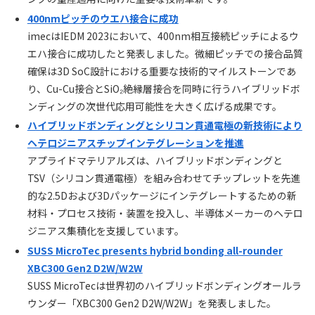
400nmピッチのウエハ接合に成功
imecはIEDM 2023において、400nm相互接続ピッチによるウ
エハ接合に成功したと発表しました。微細ピッチでの接合品質
確保は3D SoC設計における重要な技術的マイルストーンであ
り、Cu-Cu接合とSiO₂絶縁層接合を同時に行うハイブリッドボ
ンディングの次世代応用可能性を大きく広げる成果です。
ハイブリッドボンディングとシリコン貫通電極の新技術により
ヘテロジニアスチップインテグレーションを推進
アプライドマテリアルズは、ハイブリッドボンディングと
TSV（シリコン貫通電極）を組み合わせてチップレットを先進
的な2.5Dおよび3Dパッケージにインテグレートするための新
材料・プロセス技術・装置を投入し、半導体メーカーのヘテロ
ジニアス集積化を支援しています。
SUSS MicroTec presents hybrid bonding all-rounder
XBC300 Gen2 D2W/W2W
SUSS MicroTecは世界初のハイブリッドボンディングオールラ
ウンダー「XBC300 Gen2 D2W/W2W」を発表しました。