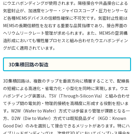
にウエハボンディングが使用されます。陽極接合や共晶接合による
気密封止が、加速度センサー・ジャイロスコープ・圧力センサーな
ど各種MEMSデバイスの信頼性確保に不可欠です。気密封止性能は
MEMSの長期信頼性を左右する重要な品質指標であり、接合界面の
ヘリウムリークレート管理が求められます。また、MEMSの空洞構
造形成においても犠牲層プロセスと組み合わせたウエハボンディン
グが広く適用されています。
3D集積回路の製造
3D集積回路は、複数のチップを垂直方向に積層することで、配線長
の短縮による高速化・省電力化・小型化を同時に実現します。ウエ
ハボンディング装置は、TSV（Through-Silicon Via）と組み合わせ
てチップ間の電気的・物理的接続を高精度に形成する役割を担いま
す。W2W（Wafer to Wafer）方式では歩留まり管理が課題となる一
方、D2W（Die to Wafer）方式では既知良品ダイ（KGD：Known
Good Die）のみを選別して接合できるメリットがあります。特にハ
イブリッドボンディングは、次世代3D ICにおいてバンプレス接合を