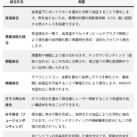
接合方法
概要
高真空下においてウエハを重ねた状態で加圧することで接合しま
常温接合
す。熱を加えないため、異種材料間の熱膨張係数（CTE）差に起因
する熱ストレスを回避できます。
常温接合の一種で、高真空中でArイオンビームやプラズマ照射に
表面活性化接
より接合面の自然酸化膜と吸着物を除去・活性化させてから接合
合
します。
接着剤や樹脂により貼り合わせます。テンポラリボンディング（仮
樹脂接合
貼り合わせ）もこの方法に分類され、後工程での薄化処理時のウ
エハ支持に用いられます。
ガラスとシリコン、金属を重ねて加熱しガラスを軟化させ、基板
陽極接合
間に高電圧を印加することで静電引力により接合します。MEMSの
気密封止に多用されます。
ガラス同士の
ガラス同士を重ねて接合面にレーザー照射することで気密性の高
接合
い構造体を作ることができます。
分子接合（フ
接合面に単分子膜を形成し、加熱または加圧により化学的に結合
ュージョンボ
させます。ハイブリッドボンディングの絶縁層接合部分にもこの原
ンディング）
理が応用されています。
金とシリコンの共晶反応を利用した接合方法です。低融点合金を