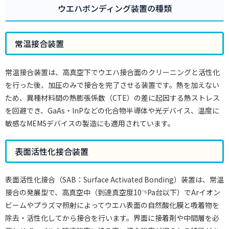
ウエハボンディング装置の種類
常温接合装置
常温接合装置は、高真空下でウエハ接合面のクリーニングと活性化
を行った後、加圧のみで接合を完了させる装置です。熱を加えない
ため、異種材料間の熱膨張係数（CTE）の差に起因する熱ストレス
を回避でき、GaAs・InPなどの化合物半導体や光デバイス、温度に
敏感なMEMSデバイスの製造にも適用されています。
表面活性化接合装置
表面活性化接合（SAB：Surface Activated Bonding）装置は、常温
接合の発展型で、高真空中（到達真空度10⁻⁵Pa台以下）でArイオン
ビームやプラズマ照射によってウエハ表面の自然酸化膜と吸着物を
除去・活性化してから接合を行います。界面に接着剤や中間層を必