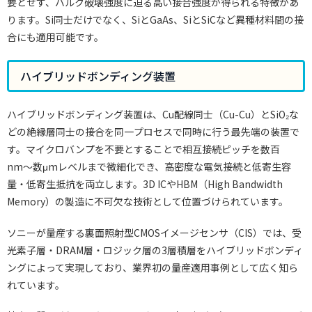
要とせず、バルク破壊強度に迫る高い接合強度が得られる特徴があ
ります。Si同士だけでなく、SiとGaAs、SiとSiCなど異種材料間の接
合にも適用可能です。
ハイブリッドボンディング装置
ハイブリッドボンディング装置は、Cu配線同士（Cu-Cu）とSiO₂な
どの絶縁層同士の接合を同一プロセスで同時に行う最先端の装置で
す。マイクロバンプを不要とすることで相互接続ピッチを数百
nm〜数μmレベルまで微細化でき、高密度な電気接続と低寄生容
量・低寄生抵抗を両立します。3D ICやHBM（High Bandwidth
Memory）の製造に不可欠な技術として位置づけられています。
ソニーが量産する裏面照射型CMOSイメージセンサ（CIS）では、受
光素子層・DRAM層・ロジック層の3層積層をハイブリッドボンディ
ングによって実現しており、業界初の量産適用事例として広く知ら
れています。