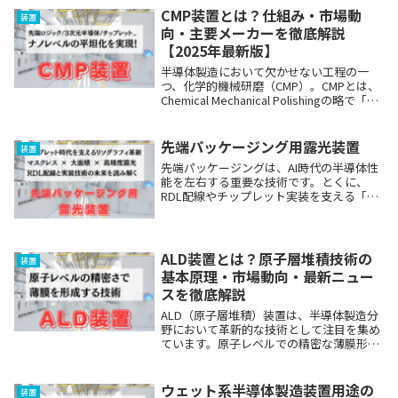
念から最新の市場動向、主要な用途、そし
CMP装置とは？仕組み・市場動
装置
て業界をリー...
向・主要メーカーを徹底解説
【2025年最新版】
半導体製造において欠かせない工程の一
つ、化学的機械研磨（CMP）。CMPとは、
Chemical Mechanical Polishingの略で「化
学的機械的研磨」と呼ばれる工程です。こ
の工程は、平坦化（Planarization）とも呼
ばれ...
先端パッケージング用露光装置
装置
先端パッケージングは、AI時代の半導体性
能を左右する重要な技術です。とくに、
RDL配線やチップレット実装を支える「先
端パッケージング用露光装置」は、各社が
急速に開発競争を進めている分野です。マ
スクレス露光、デジタルリソグラフィ、大
フィールド...
ALD装置とは？原子層堆積技術の
装置
基本原理・市場動向・最新ニュー
スを徹底解説
ALD（原子層堆積）装置は、半導体製造分
野において革新的な技術として注目を集め
ています。原子レベルでの精密な薄膜形成
を可能にするこの装置は、次世代デバイス
の開発に不可欠な存在となっています。本
記事では、ALD装置の基本原理から最新の
ウェット系半導体製造装置用途の
装置