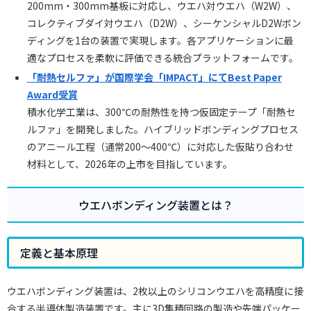
200mm・300mm基板に対応し、ウエハ対ウエハ（W2W）、
コレクティブダイ対ウエハ（D2W）、シーケンシャルD2Wボン
ディングを1台の装置で実現します。各アプリケーションに最
適なプロセスを柔軟に評価できる統合プラットフォームです。
「耐熱セルファ」が国際学会「IMPACT」にてBest Paper
Award受賞
積水化学工業は、300℃の耐熱性を持つ仮固定テープ「耐熱セ
ルファ」を開発しました。ハイブリッドボンディングプロセス
のアニール工程（通常200〜400℃）に対応した仮貼り合わせ
材料として、2026年の上市を目指しています。
ウエハボンディング装置とは？
定義と基本原理
ウエハボンディング装置は、2枚以上のシリコンウエハを高精度に接
合する半導体製造装置です。主に3D集積回路の製造や先端パッケー