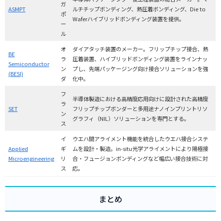
ガ
ASMPT
ルチチップボンディング、熱圧着ボンディング、Die to
ポ
Waferハイブリッドボンディング装置を提供。
ー
ル
オ
ダイアタッチ装置のメーカー。フリップチップ接合、熱
BE
ラ
圧着装置、ハイブリッドボンディング装置をラインナッ
Semiconductor
ン
プし、先端パッケージング向け接合ソリューションを強
(BESI)
ダ
化中。
フ
半導体製造における高精度応用向けに設計された高精度
ラ
SET
フリップチップボンダーと多用途ナノインプリントリソ
ン
グラフィ（NIL）ソリューションを専門とする。
ス
イ
ウエハ間アライメント機能を統合したウエハ接合システ
Applied
ギ
ムを設計・製造。in-situ光学アライメントにより陽極接
Microengineering
リ
合・フュージョンボンディングなど幅広い接合技術に対
ス
応。
まとめ