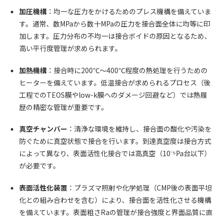
加圧機構
：均一な圧力をかけるためのプレス機構を備えていま
す。通常、数MPaから数十MPaの圧力を接合面全体に均等に印
加します。圧力分布の不均一は接合ボイドの原因となるため、
高い平行度管理が求められます。
加熱機構
：接合時に200℃〜400℃程度の熱処理を行うための
ヒーターを備えています。低温接合が求められるプロセス（後
工程でのTEOS膜やlow-k膜へのダメージ回避など）では熱履
歴の精密な管理が重要です。
真空チャンバー
：清浄な環境を維持し、接合面の酸化や汚染を
防ぐために真空状態で接合を行います。到達真空度は接合方式
によって異なり、表面活性化接合では高真空（10⁻⁵Pa台以下）
が必要です。
表面活性化装置
：プラズマ照射や化学処理（CMP後の表面平坦
化との組み合わせを含む）により、接合面を活性化させる機構
を備えています。表面粗さRaの管理が接合強度と界面品質に直