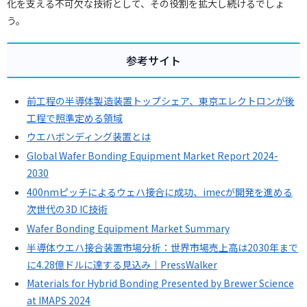
化を支える不可欠な技術として、その役割を拡大し続けるでしょ
う。
参考サイト
前工程の半導体製造装置トップシェア、東京エレクトロンが後
工程で照準定める領域
ウエハボンディング装置とは
Global Wafer Bonding Equipment Market Report 2024-
2030
400nmピッチによるウェハ接合に成功、imecが開発を進める
次世代の3D IC技術
Wafer Bonding Equipment Market Summary
半導体ウエハ接合装置市場分析：世界市場売上高は2030年まで
に4.28億ドルに達する見込み｜PressWalker
Materials for Hybrid Bonding Presented by Brewer Science
at IMAPS 2024