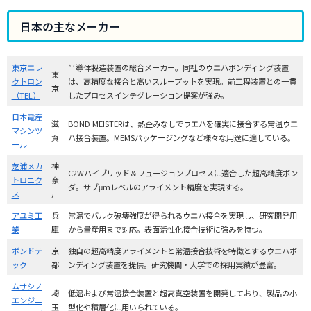
日本の主なメーカー
東京エレ
半導体製造装置の総合メーカー。同社のウエハボンディング装置
東
クトロン
は、高精度な接合と高いスループットを実現。前工程装置との一貫
京
（TEL）
したプロセスインテグレーション提案が強み。
日本電産
滋
BOND MEISTERは、熱歪みなしでウエハを確実に接合する常温ウエ
マシンツ
賀
ハ接合装置。MEMSパッケージングなど様々な用途に適している。
ール
芝浦メカ
神
C2Wハイブリッド＆フュージョンプロセスに適合した超高精度ボン
トロニク
奈
ダ。サブμmレベルのアライメント精度を実現する。
ス
川
アユミ工
兵
常温でバルク破壊強度が得られるウエハ接合を実現し、研究開発用
業
庫
から量産用まで対応。表面活性化接合技術に強みを持つ。
ボンドテ
京
独自の超高精度アライメントと常温接合技術を特徴とするウエハボ
ック
都
ンディング装置を提供。研究機関・大学での採用実績が豊富。
ムサシノ
埼
低温および常温接合装置と超高真空装置を開発しており、製品の小
エンジニ
玉
型化や積層化に用いられている。