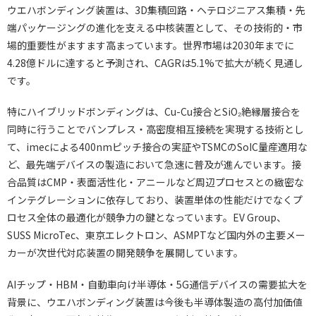
ウエハボンディング装置は、3D集積回路・ヘテロジニアス集積・先
端パッケージングの進化を支える中核装置として、その技術的・市
場的重要性がますます高まっています。世界市場は2030年までに
4.28億ドルに達すると予測され、CAGRは5.1%で拡大が続く見通し
です。
特にハイブリッドボンディングは、Cu-Cu接合とSiO₂絶縁層接合を
同時に行うことでバンプレス・高密度相互接続を実現する技術とし
て、imecによる400nmピッチ接合の実証やTSMCのSoIC量産適用な
ど、最先端デバイスの製造において急速に普及が進んでいます。接
合品質はCMP・表面活性化・アニールなど周辺プロセスとの緻密な
インテグレーションに依存しており、装置単体の性能だけでなくプ
ロセス全体の最適化が競争力の鍵となっています。EV Group、
SUSS MicroTec、東京エレクトロン、ASMPTなど国内外の主要メー
カーが次世代対応装置の開発競争を展開しています。
AIチップ・HBM・自動車向け半導体・5G通信デバイスの需要拡大を
背景に、ウエハボンディング装置は今後も半導体製造の高付加価値