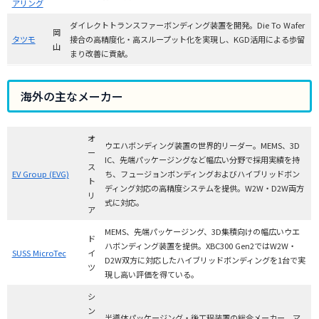
アリング
ダイレクトトランスファーボンディング装置を開発。Die To Wafer
岡
タツモ
接合の高精度化・高スループット化を実現し、KGD活用による歩留
山
まり改善に貢献。
海外の主なメーカー
オ
ウエハボンディング装置の世界的リーダー。MEMS、3D
ー
IC、先端パッケージングなど幅広い分野で採用実績を持
ス
EV Group (EVG)
ち、フュージョンボンディングおよびハイブリッドボン
ト
ディング対応の高精度システムを提供。W2W・D2W両方
リ
式に対応。
ア
MEMS、先端パッケージング、3D集積向けの幅広いウエ
ド
ハボンディング装置を提供。XBC300 Gen2ではW2W・
SUSS MicroTec
イ
D2W双方に対応したハイブリッドボンディングを1台で実
ツ
現し高い評価を得ている。
シ
ン
半導体パッケージング・後工程装置の総合メーカー。マ