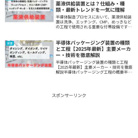
市場動向...
薬液供給装置とは？仕組み・種
類・最新トレンドを一気に理解
半導体製造プロセスにおいて、薬液供給装
置は洗浄、エッチング、CMP、めっきなど
の工程で使用される重要な付帯設備です。
本記事では、薬液供給装置の最新動向から
市場規模、種類、用途、主要メーカーにつ
いて解説します。​最新の薬液供給装置で
半導体パッケージング装置の種類
装置
は、スマ...
と工程【2025年最新】主要メーカ
ー・技術を徹底解説
半導体パッケージング装置の種類と工程
【2025年最新】主要メーカー・技術を徹底
解説半導体パッケージング工程の概要半導
体パッケージング工程とは、集積回路
（IC）チップを外部環境から保護し、電気
的に接続するための一連の製造プロセスで
す。ウェハの...
スポンサーリンク