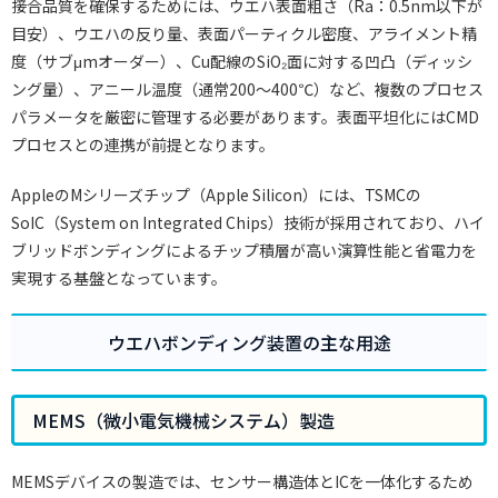
接合品質を確保するためには、ウエハ表面粗さ（Ra：0.5nm以下が
目安）、ウエハの反り量、表面パーティクル密度、アライメント精
度（サブμmオーダー）、Cu配線のSiO₂面に対する凹凸（ディッシ
ング量）、アニール温度（通常200〜400℃）など、複数のプロセス
パラメータを厳密に管理する必要があります。表面平坦化にはCMD
プロセスとの連携が前提となります。
AppleのMシリーズチップ（Apple Silicon）には、TSMCの
SoIC（System on Integrated Chips）技術が採用されており、ハイ
ブリッドボンディングによるチップ積層が高い演算性能と省電力を
実現する基盤となっています。
ウエハボンディング装置の主な用途
MEMS（微小電気機械システム）製造
MEMSデバイスの製造では、センサー構造体とICを一体化するため