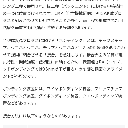
ジング工程で使用され、後工程（バックエンド）における中核技術
の一つに位置づけられます。CMP（化学機械研磨）やTSV形成プロ
セスと組み合わせて使用されることが多く、前工程で形成された回
路層を垂直方向に積層・接続する役割を担います。
半導体製造プロセスにおける「ボンディング」とは、チップとチッ
プ、ウエハとウエハ、チップとウエハなど、2つの対象物を貼り合わ
せて強固に結合させる「接合」を意味します。接合界面の品質が電
気特性・機械強度・信頼性に直結するため、表面粗さRa（ハイブリ
ッドボンディングでは0.5nm以下が目安）の制御と精密なアライメ
ントが不可欠です。
ボンディング装置には、ワイヤボンディング装置、フリップチップ
ボンディング装置、ダイボンディング装置、ウエハボンディング装
置などがあります。
接合方法には以下のようなものがあります。