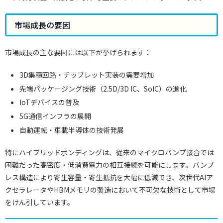
市場成長の要因
市場成長の主な要因には以下が挙げられます：
3D集積回路・チップレット実装の需要増加
先端パッケージング技術（2.5D/3D IC、SoIC）の進化
IoTデバイスの普及
5G通信インフラの展開
自動運転・車載半導体の技術発展
特にハイブリッドボンディングは、従来のマイクロバンプ接合では
困難だった高密度・低消費電力の相互接続を可能にします。バンプ
レス構造により寄生容量・寄生抵抗を大幅に低減でき、次世代AIア
クセラレータやHBMメモリの製造において不可欠な技術として市場
をけん引しています。