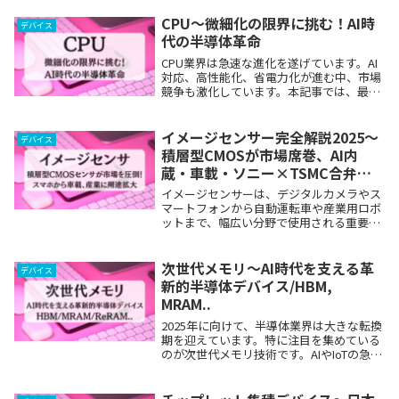
新の技術動向、市場規模、主要メーカーま
で、幅広く解説します。磁気センサが半導
CPU～微細化の限界に挑む！AI時
デバイス
体業界に...
代の半導体革命
CPU業界は急速な進化を遂げています。AI
対応、高性能化、省電力化が進む中、市場
競争も激化しています。本記事では、最新
のCPU技術と市場動向を詳しく解説しま
す。CPU関連の最新ニュースIntel、デスク
トップ向け「Core Ultra 20...
イメージセンサー完全解説2025～
デバイス
積層型CMOSが市場席巻、AI内
蔵・車載・ソニー×TSMC合弁ま
で最新動向
イメージセンサーは、デジタルカメラやス
マートフォンから自動運転車や産業用ロボ
ットまで、幅広い分野で使用される重要な
半導体デバイスです。本記事では、イメー
ジセンサーの基本から最新の技術動向、市
場規模、主要メーカーまでを詳しく解説し
次世代メモリ～AI時代を支える革
デバイス
ます。202...
新的半導体デバイス/HBM,
MRAM..
2025年に向けて、半導体業界は大きな転換
期を迎えています。特に注目を集めている
のが次世代メモリ技術です。AIやIoTの急速
な発展に伴い、高速・大容量・低消費電力
のメモリデバイスへの需要が急増していま
す。本記事では、次世代メモリ技術の最新