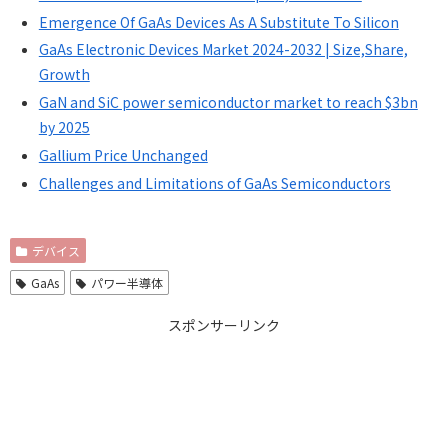
Emergence Of GaAs Devices As A Substitute To Silicon
GaAs Electronic Devices Market 2024-2032 | Size,Share,
Growth
GaN and SiC power semiconductor market to reach $3bn
by 2025
Gallium Price Unchanged
Challenges and Limitations of GaAs Semiconductors
デバイス
GaAs
パワー半導体
スポンサーリンク