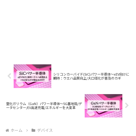
シリコンカーバイド(SiC)パワー半導体〜xEV向けに
期待：ウエハ品質向上/大口径化が普及のカギ
窒化ガリウム（GaN）パワー半導体〜5G基地局/デ
ータセンター/EV高速充電/エネルギーを大変革
ホーム
デバイス