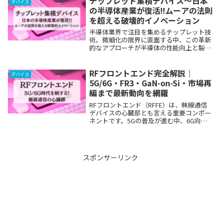
チップレット集積デバイス〜日本
デバイス
動...
の半導体産業が復活!!ムーアの法則
を超える破壊的イノベーション
半導体業界で注目を集めるチップレット技
術。微細化の限界に直面する中、この革新
的なアプローチが半導体の性能向上と製造
コスト削減の鍵となっています。本記事で
は、チップレット技術の最新動向から市場
規模、技術的課題まで、包括的に解説しま
RFフロントエンド完全解説｜
デバイス
す。チップレ...
5G/6G・FR3・GaN-on-Si・市場再
編まで最新動向を網羅
RFフロントエンド（RFFE）は、無線通信
デバイスの心臓部とも言える重要コンポー
ネントです。5Gの普及が進む中、6G向け
FR3帯（7〜24GHz）の研究開発や、
SkyworksとQorvoの大型合併に象徴され
る業界再編、そして中国のガリウム...
スポンサーリンク